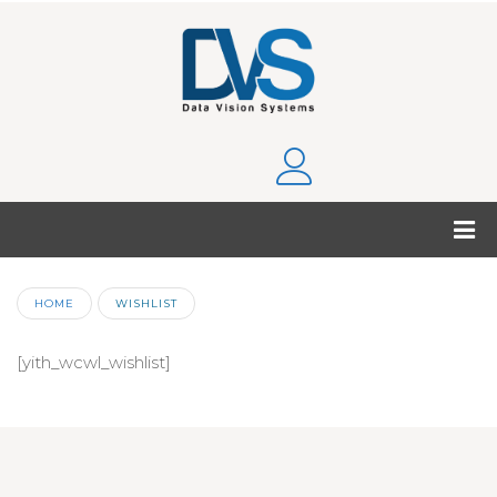
HOME
WISHLIST
[yith_wcwl_wishlist]