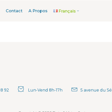
Contact
A Propos
Français
18 92
Lun-Vend 8h-17h
5 avenue du Sé